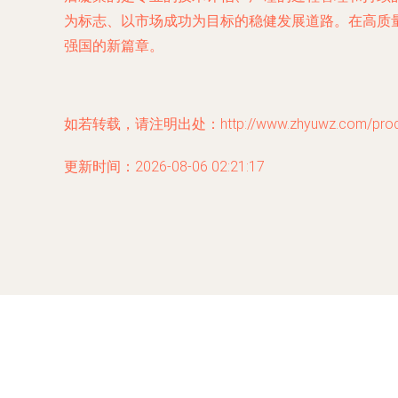
为标志、以市场成功为目标的稳健发展道路。在高质
强国的新篇章。
如若转载，请注明出处：http://www.zhyuwz.com/produc
更新时间：2026-08-06 02:21:17