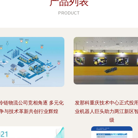
产品列表
PRODUCT
冷链物流公司竞相角逐 多元化
发那科重庆技术中心正式投
争与技术革新共创行业辉煌
业机器人巨头助力两江新区
级