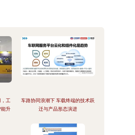
用，工
车路协同浪潮下 车载终端的技术跃
智能升
迁与产品形态演进