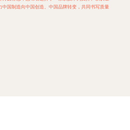
力中国制造向中国创造、中国品牌转变，共同书写质量