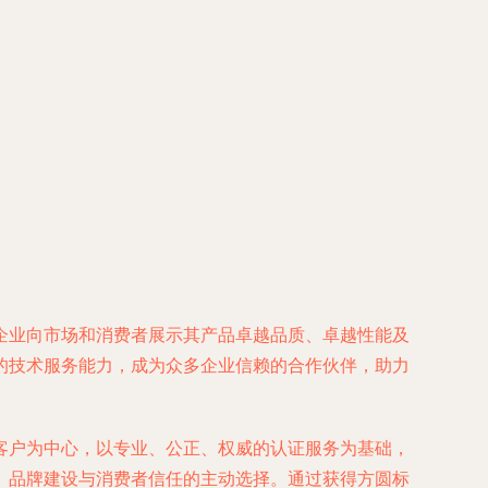
企业向市场和消费者展示其产品卓越品质、卓越性能及
的技术服务能力，成为众多企业信赖的合作伙伴，助力
客户为中心，以专业、公正、权威的认证服务为基础，
、品牌建设与消费者信任的主动选择。通过获得方圆标