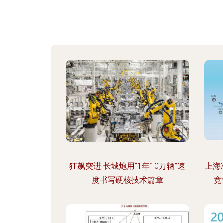
狂飙突进 长城炮用“1年10万辆”速
上海
度书写硬核技术篇章
竞