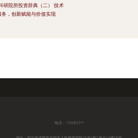
科研院所投资辞典（二） 技术
服务，创新赋能与价值实现
电话：1560855**
地址：四川省成都市武侯区人民南路四段28号3栋2单元14楼09号