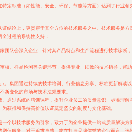
在特定标准（如性能、安全、环保、节能等方面）达到了行业领
认证结论上，更贯穿于其全方位的
技术服务
之中。技术服务是方
后全过程的系统性支持：
家团队会深入企业，针对其产品特点和生产流程进行技术诊断，
审核、样品检测等关键环节，提供专业、细致的技术指导，帮助
点。集团通过持续的技术培训、行业信息分享、标准更新解读以
不断变化的市场与技术法规要求。
成。通过系统的培训课程，提升企业员工的质量意识、标准理解
，为获得和保持高价值认证奠定坚实的制度与文化基础。
是一个以技术服务为引擎，致力于为企业提供一站式质量解决方
的增值服务。对于追求卓越、志在打造品牌信誉的企业而言，选