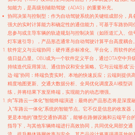
知能力，是高级别辅助驾驶（ADAS）的重要补充。
协同决策与控制型
：作为自动驾驶系统的关键组成部分，具
强大的实时计算能力和确定性的通信能力，可基于车路协同
息参与或主导车辆的轨迹规划与控制决策（如匝道汇入、信
灯车速引导），产品形态通常与自动驾驶计算平台高度耦合
软件定义与云端协同
：硬件逐步标准化、平台化，而
软件的
值日益凸显
。OBU成为一个软件定义平台，通过OTA空中升
持续迭代应用算法、通信协议和安全策略。它与云端形成“云
边-端”协同：终端负责实时、本地的快速反应；云端则提供
精度地图更新、交通大数据分析、全局优化调度及AI模型训
练，并将结果下发至终端，实现能力的动态增强。
向“车路云一体化”智能终端演进
：最终的产品形态将是深度
入“车路云一体化”系统的智能节点。它不仅是信息的收发器
更是本地的“微型交通协调器”，能够在路侧设施和云端平台
指导下，与其他车辆终端进行高效协同，共同优化局部交通
流，提升整体路网效率与安全。其产品设计将更强调开放的