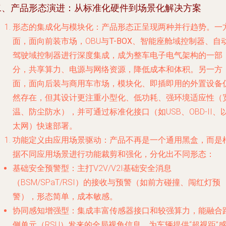
二、产品形态演进：从标准化硬件到场景化解决方案
形态的集成化与模块化
：产品形态正呈现两种并行趋势。一
面，面向前装市场，OBU与
T-BOX、智能座舱域控制器、自
驾驶域控制器进行深度集成
，成为整车电子电气架构的一部
分，共享算力、电源与网络资源，降低成本和体积。另一方
面，面向后装与商用车市场，
模块化、即插即用的外置设备
然存在，但其设计更注重小型化、低功耗、强环境适应性（
温、防尘防水），并可通过标准化接口（如USB、OBD-II、
太网）快速部署。
功能定义由应用场景驱动
：产品不再是一个通用黑盒，而是
据不同应用场景进行功能裁剪和强化，分化出不同形态：
基础安全预警型
：主打V2V/V2I基础安全消息
（BSM/SPaT/RSI）的接收与预警（如前方碰撞、闯红灯预
警），形态简单，成本敏感。
协同感知增强型
：集成丰富传感器接口和较强算力，能融合
侧单元（RSU）发来的全局视角信息，为车辆提供“超视距”