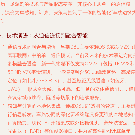
经历一场深刻的技术与产品形态变革，其核心正从单一的通信模
块，演变为集感知、计算、决策与控制于一体的智能化“车载边缘
”。
一、技术演进：从通信连接到融合智能
通信技术的融合与增强
：早期OBU主要依赖DSRC或C-V2X（
窝车联网）中的单一通信模式。当前及未来的技术演进方向
多模融合通信
。新一代终端不仅支持C-V2X（包括LTE-V2X
5G NR-V2X平滑演进），还深度融合5G Uu蜂窝网络、高精
定位（如北斗/GPS RTK）、甚至短距无线通信（如蓝牙、
UWB），形成全天候、高可靠、低时延的立体通信能力，确
在复杂城市峡谷、隧道等场景下的连续服务。
感知与计算的本地化集成
：传统OBU是“透明的管道”，主要
行信息转发。车路协同的深化要求终端具备更强的
本地感知
计算能力
。现代OBU开始集成或外接摄像头、毫米波雷达、
光雷达（LiDAR）等传感器接口，并内置高性能AI计算单元