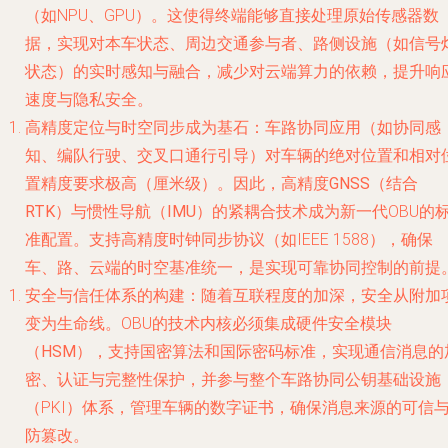
（如NPU、GPU）。这使得终端能够直接处理原始传感器数
据，实现对本车状态、周边交通参与者、路侧设施（如信号
状态）的实时感知与融合，减少对云端算力的依赖，提升响
速度与隐私安全。
高精度定位与时空同步成为基石
：车路协同应用（如协同感
知、编队行驶、交叉口通行引导）对车辆的绝对位置和相对
置精度要求极高（厘米级）。因此，
高精度GNSS（结合
RTK）与惯性导航（IMU）的紧耦合
技术成为新一代OBU的
准配置。支持高精度时钟同步协议（如IEEE 1588），确保
车、路、云端的时空基准统一，是实现可靠协同控制的前提
安全与信任体系的构建
：随着互联程度的加深，安全从附加
变为生命线。OBU的技术内核必须集成
硬件安全模块
（HSM）
，支持国密算法和国际密码标准，实现通信消息的
密、认证与完整性保护，并参与整个车路协同公钥基础设施
（PKI）体系，管理车辆的数字证书，确保消息来源的可信
防篡改。